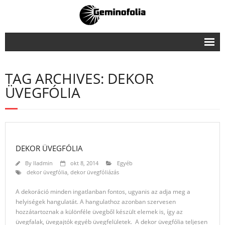
Főoldal
TAG ARCHIVES: DEKOR
Ablakfóliázás
ÜVEGFÓLIA
- Antigraffiti fólia
- Dekor üvegfólia
- Szigetelő ablakfólia
DEKOR ÜVEGFÓLIA
- Hővédő fólia
By
lladmin
okt 8, 2014
Egyéb
dekor üvegfólia
,
dekor üvegfóliázás
- UV védő ablakfólia
A dekoráció minden ingatlanban fontos, ugyanis az adja meg a
Biztonsági fóliázás
helyiségek hangulatát. A hangulathoz azonban szervesen
hozzátartoznak a különféle üvegből készült elemek is, így az
Autófóliázás
üvegfalak, üvegajtók egyéb üvegfelületek. A dekor üvegfólia teljesen