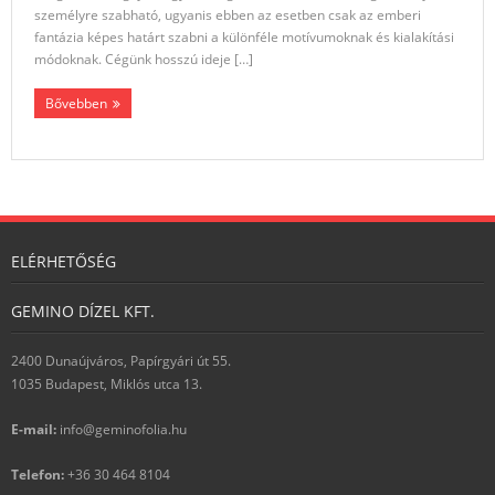
személyre szabható, ugyanis ebben az esetben csak az emberi
- Avantgarde autófólia
fantázia képes határt szabni a különféle motívumoknak és kialakítási
módoknak. Cégünk hosszú ideje […]
- Comfort autófólia
Bővebben
- Esprit autófólia
- Specials autófólia
- UV védelem autófóliával
Karosszéria fóliázás
ELÉRHETŐSÉG
Rólunk
GEMINO DÍZEL KFT.
Referenciák
2400 Dunaújváros, Papírgyári út 55.
Kapcsolat
1035 Budapest, Miklós utca 13.
E-mail:
inf
o@g
eminofolia.hu
Telefon:
+36 30 464 8104